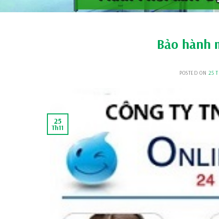
Bảo hành m
POSTED ON
25 
25
Th11