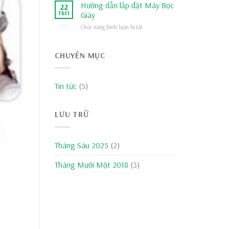
giới
Hướng dẫn lắp đặt Máy Bọc
hãng
22
thiệu
Th11
Giày
máy
Chức năng bình luận bị tắt
ở
bọc
Hướng
giày
dẫn
lắp
CHUYÊN MỤC
đặt
Máy
Bọc
Tin tức
(5)
Giày
LƯU TRỮ
Tháng Sáu 2025
(2)
Tháng Mười Một 2018
(3)