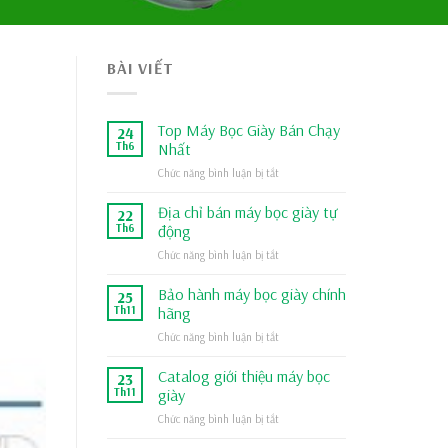
BÀI VIẾT
Top Máy Bọc Giày Bán Chạy
24
Th6
Nhất
Chức năng bình luận bị tắt
ở
Top
Máy
Địa chỉ bán máy bọc giày tự
22
Bọc
Th6
động
Giày
Chức năng bình luận bị tắt
ở
Bán
Địa
Chạy
chỉ
Bảo hành máy bọc giày chính
Nhất
25
bán
Th11
hãng
máy
Chức năng bình luận bị tắt
ở
bọc
Bảo
giày
hành
Catalog giới thiệu máy bọc
tự
23
máy
động
Th11
giày
bọc
Chức năng bình luận bị tắt
ở
giày
Catalog
chính