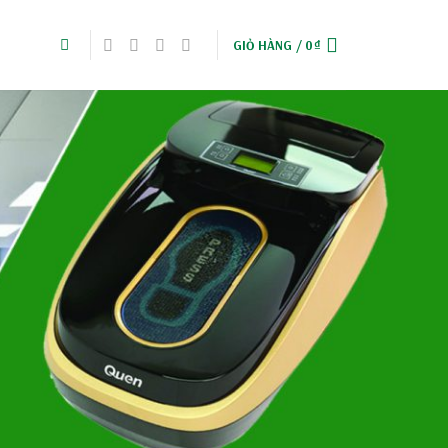
GIỎ HÀNG /
0
₫