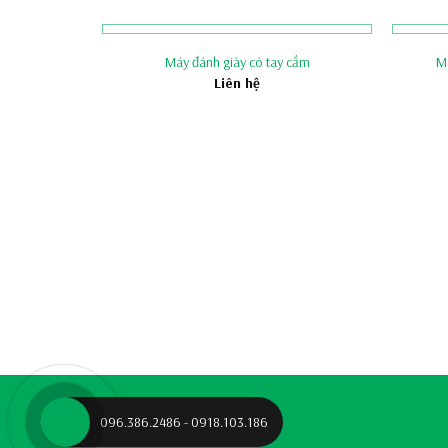
òng
Máy đánh giày có tay cầm
Má
Liên hệ
VỀ CHÚNG TÔI
096.386.2486 - 0918.103.186