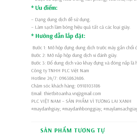
* Ưu điểm:
– Dạng dung dịch dễ sử dụng.
– Làm sạch làm bóng hiệu quả tất cả các loại giày.
* Hướng dẫn lắp đặt:
Bước 1: Mở hộp đựng dung dịch trước máy gần chổi 
Bước 2: Mở nắp hộp dung dịch xi đánh giày.
Bước 3: Đổ dung dịch vào khay đựng và đóng nắp là 
Công ty TNHH PLC Việt Nam
Hotline 24/7: 0963862486.
Chăm sóc khách hàng: 0918103186
Email: thietbitoanha.vn@gmail.com
PLC VIỆT NAM – SẢN PHẨM VÌ TƯƠNG LAI XANH
#maydanhgiay; #maydanhbonggiay; #maylamsachgiay
SẢN PHẨM TƯƠNG TỰ