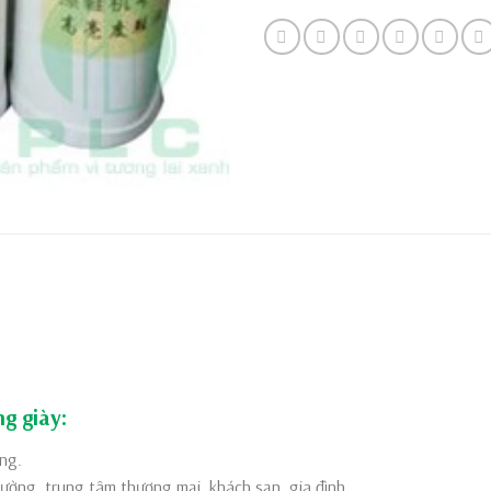
g giày
:
ng.
ường, trung tâm thương mại, khách sạn, gia đình..