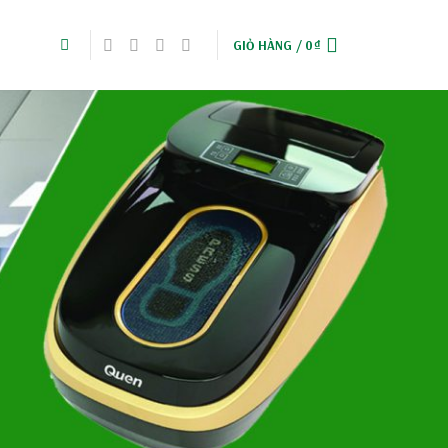
GIỎ HÀNG /
0
₫