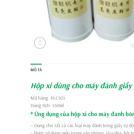
MÔ TẢ
Hộp xi dùng cho máy đánh giầy
Mã hàng: PLC103
Dung tích: 350ml
* Ứng dụng của hộp xi cho
máy đanh bón
– Dùng cho tất cả các loại máy đánh bóng giầy tự độ
– Được sử dụng niều trong văn phòng, tòa nhà, hội tr