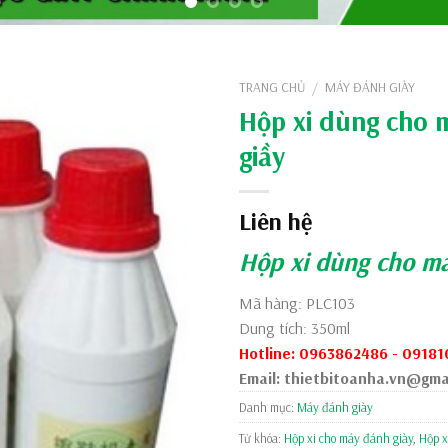
TRANG CHỦ
MÁY ĐÁNH GIÀY
/
Hộp xi dùng cho 
giầy
Liên hệ
Hộp xi dùng cho m
Mã hàng: PLC103
Dung tích: 350ml
Hotline: 0963862486 - 0918
Email: thietbitoanha.vn@gma
Danh mục:
Máy đánh giày
Từ khóa:
Hộp xi cho máy đánh giày
,
Hộp x