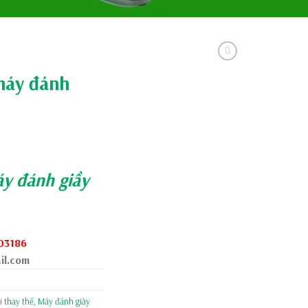
máy đánh
áy đánh giầy
103186
il.com
i thay thế
,
Máy đánh giày