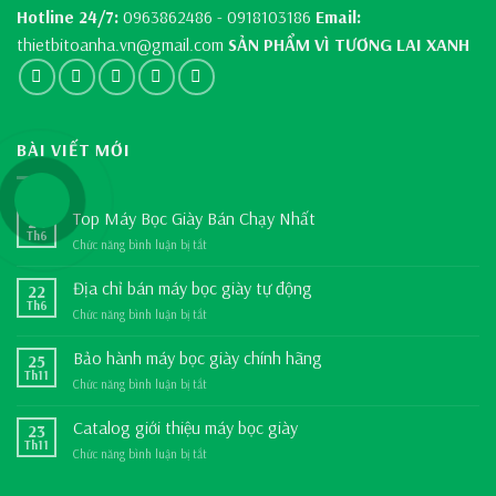
Hotline 24/7:
0963862486 - 0918103186
Email:
thietbitoanha.vn@gmail.com
SẢN PHẨM VÌ TƯƠNG LAI XANH
BÀI VIẾT MỚI
Top Máy Bọc Giày Bán Chạy Nhất
24
Th6
Chức năng bình luận bị tắt
ở
Top
Máy
Địa chỉ bán máy bọc giày tự động
22
Bọc
Th6
Chức năng bình luận bị tắt
ở
Giày
Địa
Bán
chỉ
Bảo hành máy bọc giày chính hãng
25
Chạy
bán
Th11
Nhất
Chức năng bình luận bị tắt
ở
máy
Bảo
bọc
hành
Catalog giới thiệu máy bọc giày
23
giày
máy
Th11
tự
Chức năng bình luận bị tắt
ở
bọc
động
Catalog
giày
giới