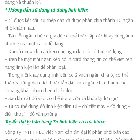
dàng và thuận lợi.
* Hướng dẫn sử dụng tủ đựng linh kiện:
– tủ được kết cấu từ thép cán và được phân chia thành 40 ngăn
nhỏ khác nhau.
– Tại mỗi ngăn nhỏ có giá đỡ có thể thảo lắp các khay đựng linh
phụ kiện ra một cách dễ dàng.
– Khi sử dụng chỉ cần kéo nhẹ ngăn kéo là có thể sử dụng.
– Trên bề mặt mỗi ngăn kéo có in card thông tin có thể viết tên
hàng linh kiện lên để phân loại.
– Trong mỗi khay đựng linh kiện có 2 vách ngăn chia ô, có thể
tháo ra tăng diện tích hoặc lắp đặt vào ngăn chia thành các
khoang khác nhau theo chiều dọc.
– Sau khi cất đồ vào có thể đóng cửa và khóa lại lưu giữ.
– Tủ có thể đựng đồ linh kiện điện tử – chi tiết máy – đồ dùng –
điện thoại – đồ văn phòng.
Tuyển đại lý bán hàng Tủ linh kiện có cửa khóa:
Công ty TNHH PLC Việt Nam cần tìm đại lý phân phối bán các
loại tủ đựng linh kiện 40 ngăn có ngăn kéo tại Hà Nội, Bắc Ninh,