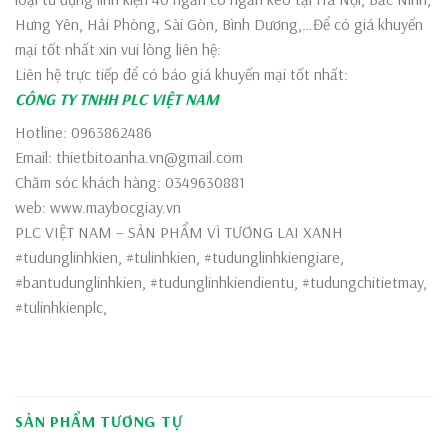
Hưng Yên, Hải Phòng, Sài Gòn, Bình Dương,…Để có giá khuyến
mại tốt nhất xin vui lòng liên hệ:
Liên hệ trực tiếp để có báo giá khuyến mại tốt nhất:
CÔNG TY TNHH PLC VIỆT NAM
Hotline: 0963862486
Email: thietbitoanha.vn@gmail.com
Chăm sóc khách hàng: 0349630881
web: www.maybocgiay.vn
PLC VIỆT NAM – SẢN PHẨM VÌ TƯƠNG LAI XANH
#tudunglinhkien, #tulinhkien, #tudunglinhkiengiare,
#bantudunglinhkien, #tudunglinhkiendientu, #tudungchitietmay,
#tulinhkienplc,
SẢN PHẨM TƯƠNG TỰ