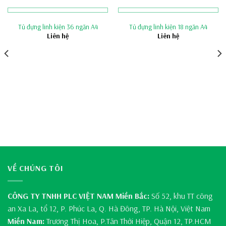
Tủ đựng linh kiện 36 ngăn A4
Tủ đựng linh kiện 18 ngăn A4
Liên hệ
Liên hệ
VỀ CHÚNG TÔI
CÔNG TY TNHH PLC VIỆT NAM
Miền Bắc:
Số 52, khu TT công
an Xa La, tổ 12, P. Phúc La, Q. Hà Đông, TP. Hà Nội, Việt Nam
Miền Nam:
Trương Thị Hoa, P.Tân Thới Hiệp, Quận 12, TP.HCM