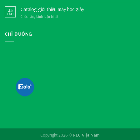
Bảo
bọc
hành
Catalog giới thiệu máy bọc giày
23
giày
máy
Th11
tự
Chức năng bình luận bị tắt
ở
bọc
động
Catalog
giày
giới
chính
thiệu
CHỈ ĐƯỜNG
hãng
máy
bọc
giày
Copyright 2026 ©
PLC Việt Nam