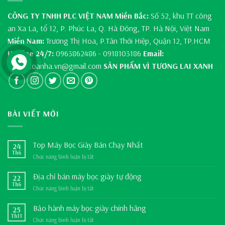
CÔNG TY TNHH PLC VIỆT NAM
Miền Bắc:
Số 52, khu TT công
an Xa La, tổ 12, P. Phúc La, Q. Hà Đông, TP. Hà Nội, Việt Nam
Miền Nam:
Trương Thị Hoa, P.Tân Thới Hiệp, Quận 12, TP.HCM
Hotline 24/7:
0963862486 - 0918103186
Email:
thietbitoanha.vn@gmail.com
SẢN PHẨM VÌ TƯƠNG LAI XANH
BÀI VIẾT MỚI
Top Máy Bọc Giày Bán Chạy Nhất
24
Th6
Chức năng bình luận bị tắt
ở
Top
Máy
Địa chỉ bán máy bọc giày tự động
22
Bọc
Th6
Chức năng bình luận bị tắt
ở
Giày
Địa
Bán
chỉ
Bảo hành máy bọc giày chính hãng
25
Chạy
bán
Th11
Nhất
Chức năng bình luận bị tắt
ở
máy