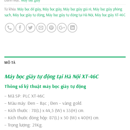
Danh mục:
Máy bọc giày
Từ khóa:
Máy bọc đế giày
,
Máy bọc giày
,
Máy bọc giày giá rẻ
,
Máy bọc giày phòng
sạch
,
Máy bọc giày tự động
,
Máy bọc giày tự động tại Hà Nội
,
Máy bọc giày XT-46C
MÔ TẢ
Máy bọc giày
tự động tại Hà Nội XT-46C
Thông số kỹ thuật máy bọc giày tự động
– Mã SP: PLC XT-46C
– Màu máy: Đen – Bạc ; Đen – vàng gold.
– Kích thước : 78(L) x 44,5 (W) x 33(H) cm.
– Kích thước đóng hộp: 87(L) x 50 (W) x 40(H) cm.
– Trọng lượng: 21Kg.