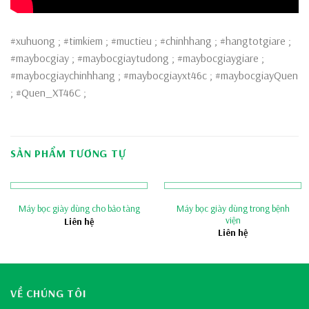
#xuhuong ; #timkiem ; #muctieu ; #chinhhang ; #hangtotgiare ;
#maybocgiay ; #maybocgiaytudong ; #maybocgiaygiare ;
#maybocgiaychinhhang ; #maybocgiayxt46c ; #maybocgiayQuen
; #Quen_XT46C ;
SẢN PHẨM TƯƠNG TỰ
Máy bọc giày dùng trong bệnh
Máy bọc giày dùng cho bảo tàng
viện
Liên hệ
Liên hệ
VỀ CHÚNG TÔI