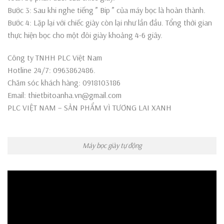
Bước 3: Sau khi nghe tiếng ” Bip ” của máy bọc là hoàn thành.
Bước 4: Lặp lại với chiếc giày còn lại như lần đầu. Tổng thời gian
thực hiện bọc cho một đôi giày khoảng 4-6 giây.
Công ty TNHH PLC Việt Nam
Hotline 24/7: 0963862486.
Chăm sóc khách hàng: 0918103186
Email: thietbitoanha.vn@gmail.com
PLC VIỆT NAM – SẢN PHẨM VÌ TƯƠNG LAI XANH
Máy bọc giày tự động