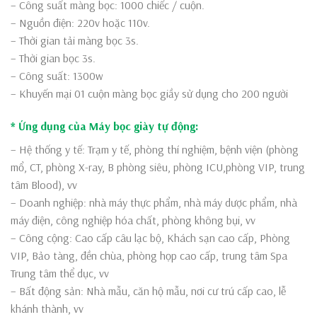
– Công suất màng bọc: 1000 chiếc / cuộn.
– Nguồn điện: 220v hoặc 110v.
– Thời gian tải màng bọc 3s.
– Thời gian bọc 3s.
– Công suất: 1300w
– Khuyến mại 01 cuộn màng bọc giầy sử dụng cho 200 người
* Ứng dụng của Máy bọc giày tự động:
– Hệ thống y tế: Trạm y tế, phòng thí nghiệm, bệnh viện (phòng
mổ, CT, phòng X-ray, B phòng siêu, phòng ICU,phòng VIP, trung
tâm Blood), vv
– Doanh nghiệp: nhà máy thực phẩm, nhà máy dược phẩm, nhà
máy điện, công nghiệp hóa chất, phòng không bụi, vv
– Công cộng: Cao cấp câu lạc bộ, Khách sạn cao cấp, Phòng
VIP, Bảo tàng, đền chùa, phòng họp cao cấp, trung tâm Spa
Trung tâm thể dục, vv
– Bất động sản: Nhà mẫu, căn hộ mẫu, nơi cư trú cấp cao, lễ
khánh thành, vv