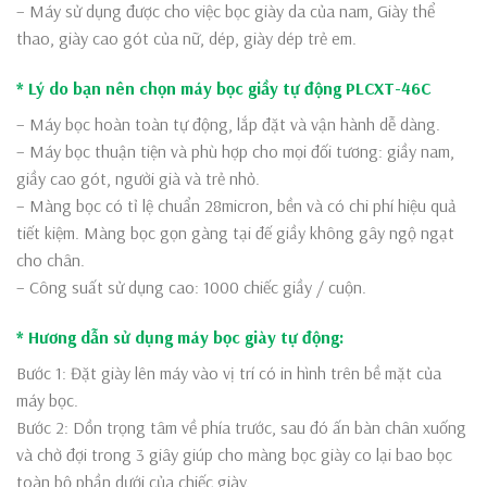
– Máy sử dụng được cho việc bọc giày da của nam, Giày thể
thao, giày cao gót của nữ, dép, giày dép trẻ em.
* Lý do bạn nên chọn máy bọc giầy tự động PLCXT-46C
– Máy bọc hoàn toàn tự động, lắp đặt và vận hành dễ dàng.
– Máy bọc thuận tiện và phù hợp cho mọi đối tương: giầy nam,
giầy cao gót, người già và trẻ nhỏ.
– Màng bọc có tỉ lệ chuẩn 28micron, bền và có chi phí hiệu quả
tiết kiệm. Màng bọc gọn gàng tại đế giầy không gây ngộ ngạt
cho chân.
– Công suất sử dụng cao: 1000 chiếc giầy / cuộn.
* Hương dẫn sử dụng máy bọc giày tự động:
Bước 1: Đặt giày lên máy vào vị trí có in hình trên bề mặt của
máy bọc.
Bước 2: Dồn trọng tâm về phía trước, sau đó ấn bàn chân xuống
và chờ đợi trong 3 giây giúp cho màng bọc giày co lại bao bọc
toàn bộ phần dưới của chiếc giày.