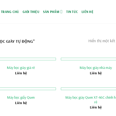
TRANG CHỦ
GIỚI THIỆU
SẢN PHẨM
TIN TỨC
LIÊN HỆ
Hiển thị một kết
ỌC GIÀY TỰ ĐỘNG”
Máy bọc giày giá rẻ
Máy bọc giày nhà máy
Liên hệ
Liên hệ
Máy bọc giày Quen XT-46C chính h
Máy bọc giầy Quen
rẻ
Liên hệ
Liên hệ